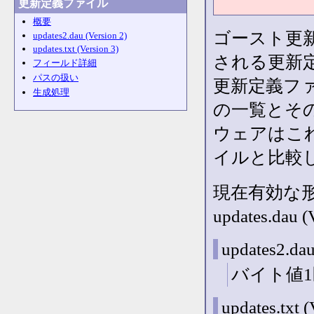
更新定義ファイル
概要
ゴースト更
updates2.dau (Version 2)
updates.txt (Version 3)
される更新
フィールド詳細
パスの扱い
更新定義フ
生成処理
の一覧とそ
ウェアはこ
イルと比較
現在有効な
updates.d
updates2.dau
バイト値
updates.txt (