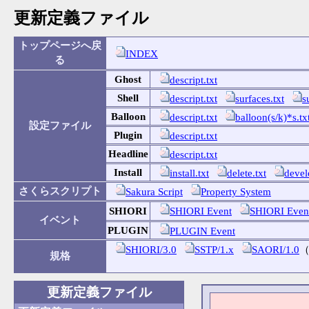
更新定義ファイル
トップページへ戻
INDEX
る
Ghost
descript.txt
Shell
descript.txt
surfaces.txt
s
Balloon
descript.txt
balloon(s/k)*s.tx
設定ファイル
Plugin
descript.txt
Headline
descript.txt
Install
install.txt
delete.txt
devel
さくらスクリプト
Sakura Script
Property System
SHIORI
SHIORI Event
SHIORI Ev
イベント
PLUGIN
PLUGIN Event
SHIORI/3.0
SSTP/1.x
SAORI/1.0
規格
更新定義ファイル