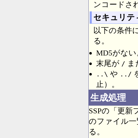
ンコードさ
セキュリテ
以下の条件
る。
MD5がない
末尾が
ま
/
や
..\
../
止）。
生成処理
SSPの「更
のファイル一覧からu
る。