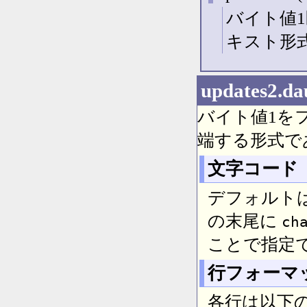
バイト値
キスト形
updates2.dau
バイト値1を
端する形式で
文字コード
デフォルトは
の末尾に
ch
ことで指定
行フォーマ
各行は以下