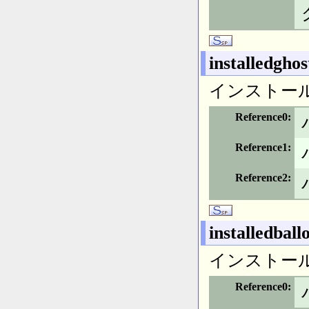
installedgho
インストー
Reference0
Reference1
Reference2
installedbal
インストー
Reference0