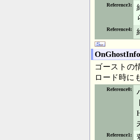
Reference3
Reference4
OnGhostInf
ゴーストの
ロード時に
Reference0
Reference1