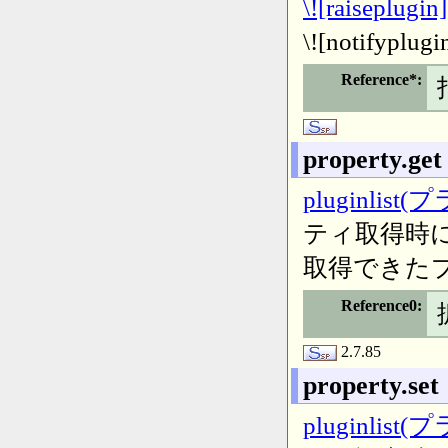
\![raiseplugin]
\![notifypl
Reference*
property.get
pluginlist
ティ取得時
取得できた
Reference0
2.7.85
property.set
pluginlist