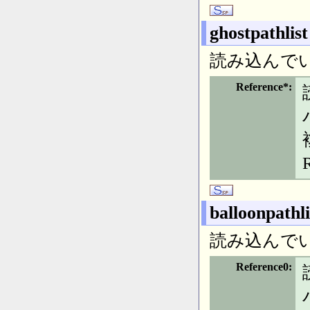
ghostpathlist
読み込んで
Reference*
balloonpathli
読み込んで
Reference0