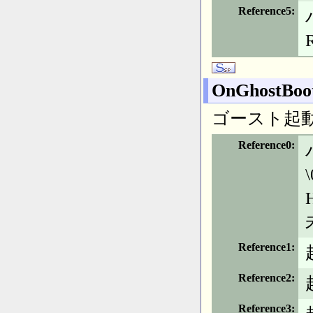
Reference5
OnGhostBoo
ゴースト起
Reference0
Reference1
Reference2
Reference3