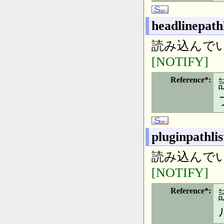
headlinepathl
読み込んで
[NOTIFY]
Reference*
pluginpathlis
読み込んで
[NOTIFY]
Reference*