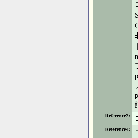
n
p
p
Reference3
Reference4