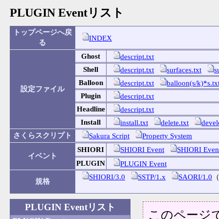
PLUGIN Eventリスト
トップページへ戻
INDEX
る
Ghost
descript.txt
Shell
descript.txt
surfaces.txt
s
Balloon
descript.txt
balloon(s/k)*s.tx
設定ファイル
Plugin
descript.txt
Headline
descript.txt
Install
install.txt
delete.txt
devel
さくらスクリプト
Sakura Script
Property System
SHIORI
SHIORI Event
SHIORI Ev
イベント
PLUGIN
PLUGIN Event
SHIORI/3.0
SSTP/1.x
SAORI/1.0
規格
PLUGIN Eventリスト
このページ