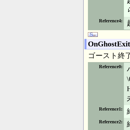
Reference4
OnGhostExi
ゴースト終
Reference0
Reference1
Reference2