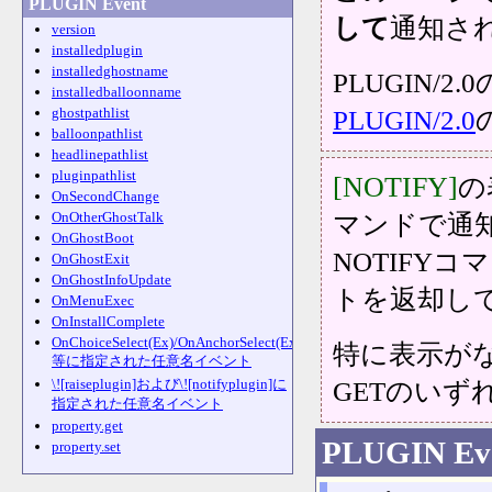
PLUGIN Event
して
通知さ
version
installedplugin
installedghostname
PLUGIN
installedballoonname
ghostpathlist
PLUGIN/2.0
balloonpathlist
headlinepathlist
pluginpathlist
[NOTIFY]
の
OnSecondChange
OnOtherGhostTalk
マンドで通
OnGhostBoot
NOTIFY
OnGhostExit
OnGhostInfoUpdate
トを返却し
OnMenuExec
OnInstallComplete
OnChoiceSelect(Ex)/OnAnchorSelect(Ex)/\q
特に表示がな
等に指定された任意名イベント
\![raiseplugin]および\![notifyplugin]に
GETのい
指定された任意名イベント
property.get
PLUGIN Ev
property.set