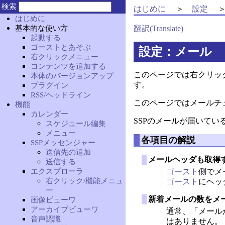
検索
はじめに
設定
はじめに
基本的な使い方
翻訳(Translate)
起動する
ゴーストとあそぶ
設定：メール
右クリックメニュー
コンテンツを追加する
このページでは右クリッ
本体のバージョンアップ
す。
プラグイン
RSS/ヘッドライン
このページではメールチ
機能
カレンダー
SSPのメールが届いて
スケジュール編集
メニュー
各項目の解説
SSPメッセンジャー
送信先の追加
メールヘッダも取得
送信する
エクスプローラ
ゴースト
側でメ
右クリック/機能メニュ
ゴースト
にヘッ
ー
新着メールの数をメ
画像ビューワ
アーカイブビューワ
通常、「メール
音声認識
はありません。