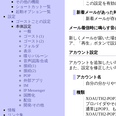
その他の機能
この設定を有効
ショートカット一覧
起動オプション一覧
新着メールがあった
設定
新着メールが存
ゴーストごとの設定
本体設定
メール着信時に鳴らす音
一般
ゴースト(1)
新しくメールが届いた場
ゴースト(2)
ア、「再生」ボタンで設
フォルダ
表示
アカウント設定
喋り/バルーン
音声認識/合成
アカウントを追加したい
接続(1)
また、設定を修正したい
接続(2)
POP
アカウント名
外部アプリ
自分の分かりや
IM
IP Messenger
種類
国際化
XOAUTH2-POP
配信
プロバイダやそ
開発/その他
通常はPOP3、
情報
XOAUTH2-P
リンク集