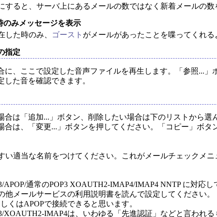
にすると、サーバ上にあるメールの数ではなく新着メールの数
時のみメッセージを表示
在した時のみ、
ゴースト
がメールがあったことを喋ってくれる
の指定
合に、ここで設定した音声ファイルを再生します。「参照...
定した音を確認できます。
場合は「追加...」ボタン、削除したい場合は下のリストから
場合は、「変更...」ボタンを押してください。「コピー」ボ
すい適当な名前をつけてください。これがメールチェックメニ
3/APOP/通常のPOP3 XOAUTH2-IMAP4/IMAP4 NNTP に対
の他メールサービスの利用説明書を読んで設定してください。
もしくはAPOPで接続できると思います。
OP3/XOAUTH2-IMAP4は、いわゆる「先進認証」などと言われ