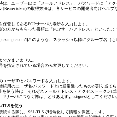
時は、ユーザーIDに「メールアドレス」、パスワードに「ア
(Bearer token)の取得方法は、各サービスの開発者向けヘ
を保管してあるPOPサーバの場所を入力します。
ダの方からもらった書類に「POPサーバアドレス」といったよ
ntp.example.com/fj.* のような、スラッシュ以降に
までかまいません。
号を指定されている場合のみ変更してください。
のユーザIDとパスワードを入力します。
接続用のユーザ名/パスワードとは通常違ったものが割り当て
系機能を使う時は、それぞれメールアドレス・アクセストークン
TPサーバにつなぐ際は、とりあえずguest/guestとしてください
/TLSを使う
続する際に、SSL/TLSで暗号化して情報を保護します。