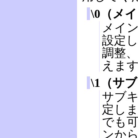
\0（メ
メイン
設定
調整
えま
\1（サ
サブキ
定しま
でも可
ンか