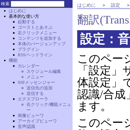
検索
はじめに
設定
はじめに
翻訳(Transl
基本的な使い方
起動する
ゴーストとあそぶ
右クリックメニュー
設定：音
コンテンツを追加する
本体のバージョンアップ
プラグイン
RSS/ヘッドライン
このペー
機能
カレンダー
「設定」
スケジュール編集
メニュー
体設定」
SSPメッセンジャー
送信先の追加
認識/合
送信する
エクスプローラ
ます。
右クリック/機能メニュ
ー
画像ビューワ
このペー
アーカイブビューワ
音声認識