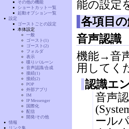
能の設定
その他の機能
ショートカット一覧
起動オプション一覧
各項目の
設定
ゴーストごとの設定
本体設定
一般
音声認識
ゴースト(1)
ゴースト(2)
フォルダ
機能→音
表示
喋り/バルーン
用してく
音声認識/合成
接続(1)
接続(2)
認識エ
POP
外部アプリ
音声
IM
IP Messenger
(Sys
国際化
配信
開発/その他
ール
情報
リンク集