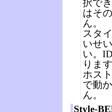
択でき
はそ
ん。
スタイ
いせ
い。I
りま
ホスト
で動
ん。
Style-B