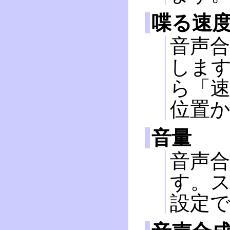
喋る速
音声
しま
ら「
位置
音量
音声
す。ス
設定