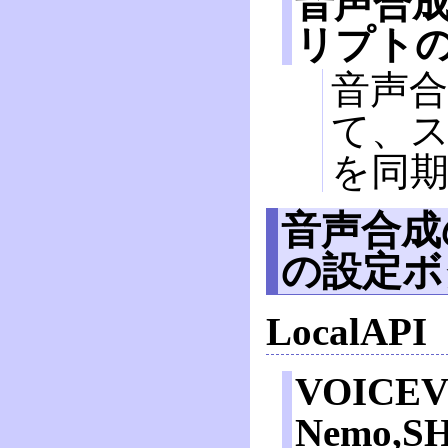
音声合
リプト
音声
て、
を同
音声合成
の設定ボ
LocalAPI
VOICEV
Nemo,SH