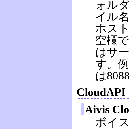
ォルダ
イル
ホスト
空欄
はサ
す。例え
は80
CloudAPI
Aivis Cl
ボイス