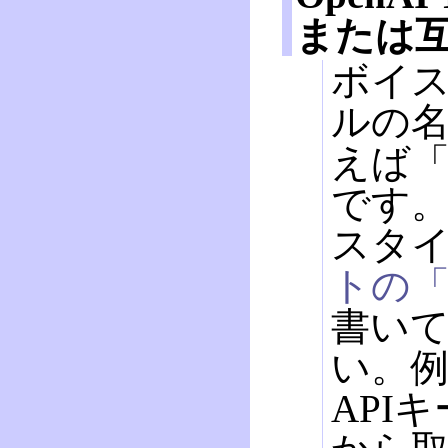
または互
ボイスID
ルの
えば「gp
です
スタイ
トの「V
書い
い。例：
API