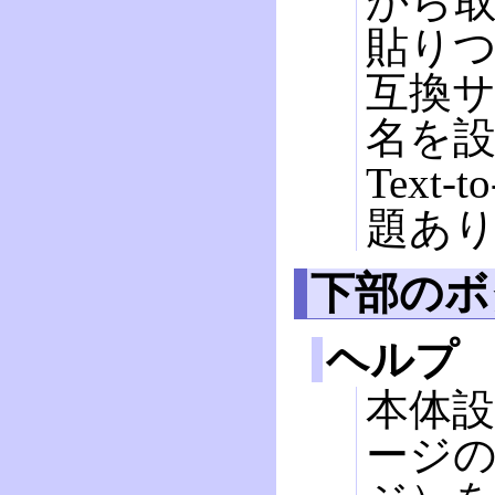
から
貼り
互換
名を設
Text
題あ
下部のボ
ヘルプ
本体
ージ