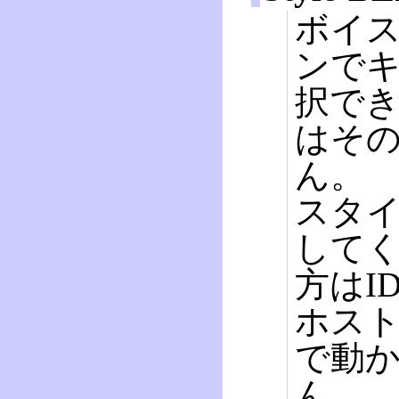
ボイス
ンで
択でき
はそ
ん。
スタイ
してく
方はI
ホスト
で動
ん。