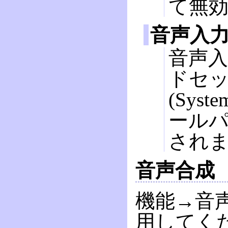
て無
音声入
音声
ドセ
(Sys
ール
され
音声合成
機能→音
用してく