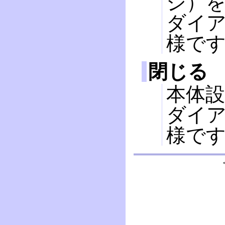
ジ）
ダイ
様で
閉じる
本体
ダイア
様で