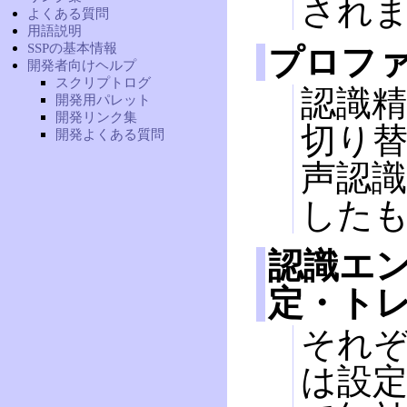
され
よくある質問
用語説明
SSPの基本情報
プロフ
開発者向けヘルプ
スクリプトログ
認識
開発用パレット
開発リンク集
切り替え
開発よくある質問
声認
した
認識エ
定・ト
それ
は設