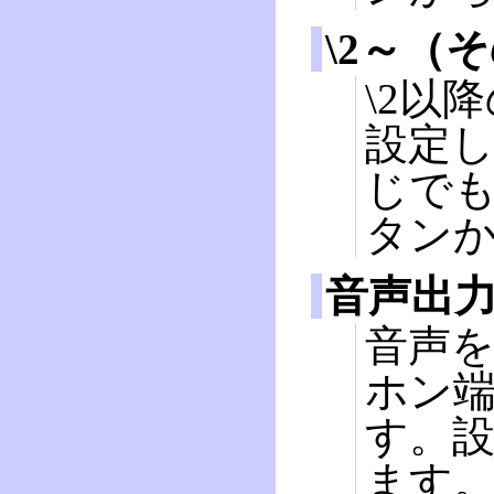
\2～（
\2以
設定し
じでも
タン
音声出
音声
ホン
す。
ます