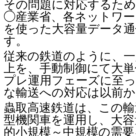
その問題に対応するため
◯産業省、各ネットワー
を使った大容量データ通
す。
従来の鉄道のように、一
上を、手動制御にて大単
プレ運用フェーズに至
な輸送への対応は以前か
蟲取高速鉄道は、この輸
型機関車を運用し、大容
的小規模～中規模の需要