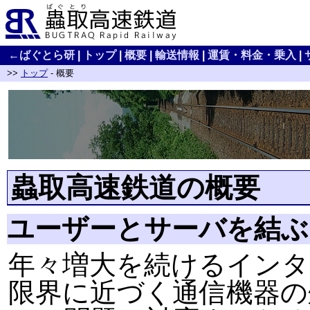
←ばぐとら研
|
トップ
|
概要
|
輸送情報
|
運賃・料金・乗入
|
>>
トップ
- 概要
蟲取高速鉄道の概要
ユーザーとサーバを結ぶ
年々増大を続けるイン
限界に近づく通信機器の